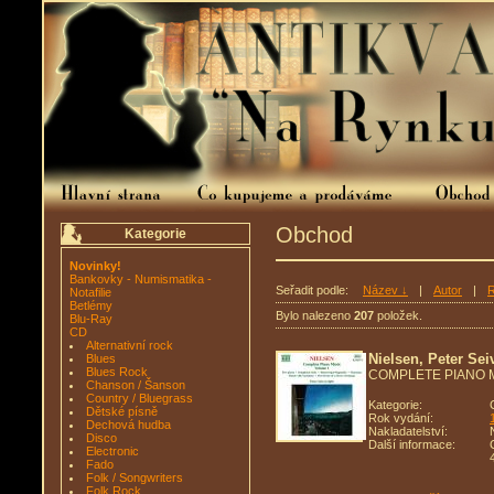
Obchod
Kategorie
Novinky!
Bankovky - Numismatika -
Seřadit podle:
Název ↓
|
Autor
|
R
Notafilie
Betlémy
Bylo nalezeno
207
položek.
Blu-Ray
CD
Alternativní rock
Nielsen, Peter Sei
Blues
Blues Rock
COMPLETE PIANO 
Chanson / Šanson
Country / Bluegrass
Kategorie:
Dětské písně
Rok vydání:
Dechová hudba
Nakladatelství:
Disco
Další informace:
Electronic
Fado
Folk / Songwriters
Folk Rock