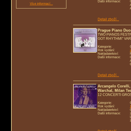
Další informace:
Více informací...
Detail zboží...
Prague Piano Duo
TWO PIANOS FESTIV
GOT RHYTHM\" VARI
Kategorie:
Rok vydání:
Nakladatelství:
Další informace:
Detail zboží...
Arcangelo Corelli
Warchal, Milan Ted
12 CONCERTI GROSS
Kategorie:
Rok vydání:
Nakladatelství:
Další informace: