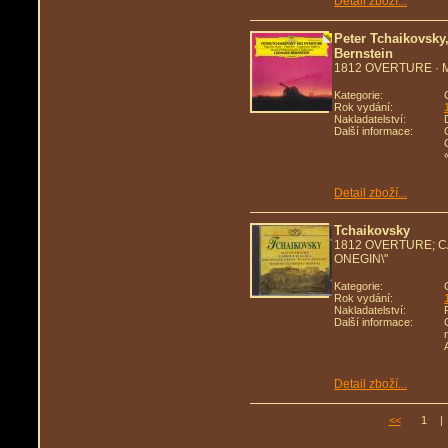
Detail zboží...
Peter Tchaikovsky
Bernstein
1812 OVERTURE · 
Kategorie:
Rok vydání:
Nakladatelství:
Další informace:
Detail zboží...
Tchaikovsky
1812 OVERTURE; C
ONEGIN\"
Kategorie:
Rok vydání:
Nakladatelství:
Další informace:
Detail zboží...
<<
1
|