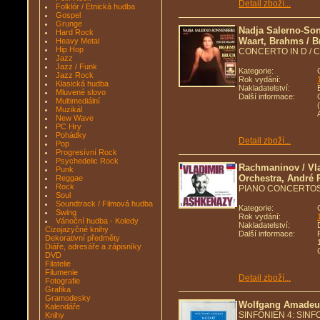
Detail zboží...
Folklór / Etnická hudba
Gospel
Grunge
Nadja Salerno-Son
Hard Rock
Waart, Brahms / B
Heavy Metal
Hip Hop
CONCERTO IN D / 
Jazz
Jazz / Funk
Kategorie:
Jazz Rock
Rok vydání:
Klasická hudba
Nakladatelství:
Mluvené slovo
Další informace:
Multimediální
Muzikál
New Wave
PC Hry
Pohádky
Detail zboží...
Pop
Progresívní Rock
Psychedelic Rock
Rachmaninov / Vl
Punk
Orchestra, André 
Reggae
Rock
PIANO CONCERTOS
Soul
Soundtrack / Filmová hudba
Kategorie:
Swing
Rok vydání:
Vánoční hudba - Koledy
Nakladatelství:
Cizojazyčné knihy
Další informace:
Dekorativní předměty
Diáře, adresáře a zápisníky
DVD
Filatelie
Filumenie
Detail zboží...
Fotografie
Grafika
Gramodesky
Wolfgang Amadeu
Kalendáře
SINFONIEN 4: SIN
Knihy