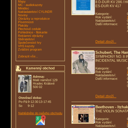
Mapy
8 D-DUR KV 286 / 
MC - audiokazety
ES-DUR KV 417
Minidisc
Nakladatelství CYLINDR
Kategorie:
Noviny
Rok vydání:
Obrázky a reprodukce
Nakladatelství:
Písemnosti
Další informace:
Plakáty
Plechové cedule
Pohlednice - filokartie
Reklamní obrázky
Sběratelství
Detail zboží...
Společenské hry
VHS kazety
Zvláštní program
Schubert, The Ha
Zobrazit vše...
SYMPHONY NO. 8 IN
INCIDENTAL MUSIC
Kamenný obchod
Kategorie:
Rok vydání:
Nakladatelství:
Adresa:
Další informace:
Malé náměstí 129
Hradec Králové
500 02
Detail zboží...
Otevírací doba:
Po-Pá
9-12:30
13-17:45
So
9-12
Beethoven - Itzha
THE VIOLIN SONAT
Nahlédněte do našeho obchodu
Kategorie:
Rok vydání:
Nakladatelství: