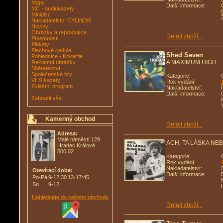
Mapy
Další informace:
MC - audiokazety
Minidisc
Nakladatelství CYLINDR
Noviny
Obrázky a reprodukce
Detail zboží...
Písemnosti
Plakáty
Plechové cedule
Shed Seven
Pohlednice - filokartie
A MAXIMUM HIGH
Reklamní obrázky
Sběratelství
Společenské hry
Kategorie:
VHS kazety
Rok vydání:
Zvláštní program
Nakladatelství:
Další informace:
Zobrazit vše...
Kamenný obchod
Detail zboží...
Adresa:
Malé náměstí 129
ACH, TA LÁSKA NE
Hradec Králové
500 02
Kategorie:
Rok vydání:
Nakladatelství:
Otevírací doba:
Další informace:
Po-Pá
9-12:30
13-17:45
So
9-12
Nahlédněte do našeho obchodu
Detail zboží...