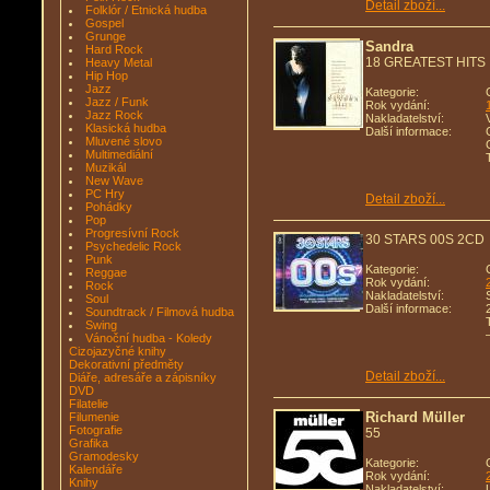
Detail zboží...
Folklór / Etnická hudba
Gospel
Grunge
Sandra
Hard Rock
18 GREATEST HITS
Heavy Metal
Hip Hop
Jazz
Kategorie:
Jazz / Funk
Rok vydání:
Jazz Rock
Nakladatelství:
Klasická hudba
Další informace:
Mluvené slovo
Multimediální
Muzikál
New Wave
PC Hry
Detail zboží...
Pohádky
Pop
Progresívní Rock
30 STARS 00S 2CD
Psychedelic Rock
Punk
Kategorie:
Reggae
Rok vydání:
Rock
Nakladatelství:
Soul
Další informace:
Soundtrack / Filmová hudba
Swing
Vánoční hudba - Koledy
Cizojazyčné knihy
Dekorativní předměty
Detail zboží...
Diáře, adresáře a zápisníky
DVD
Filatelie
Richard Müller
Filumenie
Fotografie
55
Grafika
Gramodesky
Kategorie:
Kalendáře
Rok vydání:
Knihy
Nakladatelství: