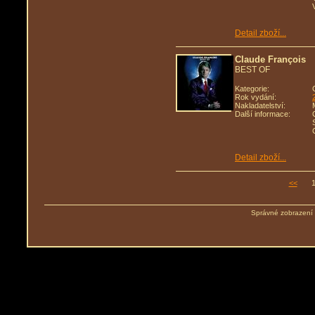
Detail zboží...
Claude François
BEST OF
Kategorie:
Rok vydání:
Nakladatelství:
Další informace:
Detail zboží...
<<
Správné zobrazení 