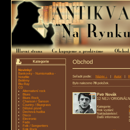
Obchod
Kategorie
Novinky!
Bankovky - Numismatika -
Seřadit podle:
Název ↓
|
Autor
|
R
Notafilie
Betlémy
Bylo nalezeno
78
položek.
Blu-Ray
CD
Alternativní rock
Petr Novák
Blues
Blues Rock
12 NEJ / ORIGINÁ
Chanson / Šanson
Country / Bluegrass
Kategorie:
Dětské písně
Rok vydání:
Dechová hudba
Nakladatelství:
Disco
Další informace:
Electronic
Fado
Folk / Songwriters
Folk Rock