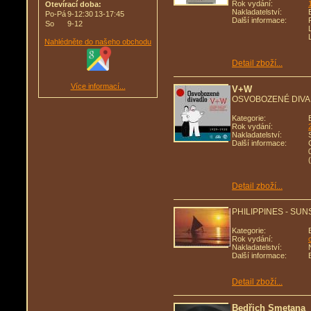
Rok vydání:
Otevírací doba:
Nakladatelství:
Po-Pá
9-12:30
13-17:45
Další informace:
So
9-12
Nahlédněte do našeho obchodu
Detail zboží...
Více informací...
V+W
OSVOBOZENÉ DIVA
Kategorie:
Rok vydání:
Nakladatelství:
Další informace:
Detail zboží...
PHILIPPINES - SUNS
Kategorie:
Rok vydání:
Nakladatelství:
Další informace:
Detail zboží...
Bedřich Smetana