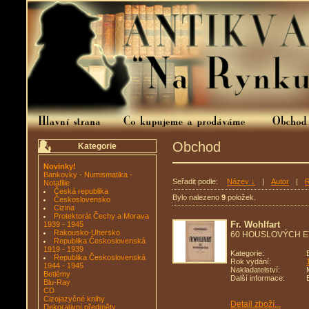
Obchod
Kategorie
Novinky!
Bankovky - Numismatika -
Seřadit podle:
Název ↓
|
Autor
|
R
Notafilie
Česká republika
Bylo nalezeno
9
položek.
Československo
Cizina
Protektorát Čechy a Morava
Fr. Wohlfart
1939 - 1945
Rakousko-Uhersko
60 HOUSLOVÝCH E
Republika Československá
1919 - 1939
Kategorie:
Republika Československá
Rok vydání:
1944 - 1945
Nakladatelství:
Betlémy
Další informace:
Blu-Ray
CD
Cizojazyčné knihy
Detail zboží...
Dekorativní předměty