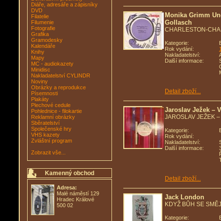
Diáře, adresáře a zápisníky
DVD
Monika Grimm Und 
Filatelie
Gollasch
Filumenie
Fotografie
CHARLESTON-CHAR
Grafika
Gramodesky
Kategorie:
Kalendáře
Rok vydání:
Knihy
Nakladatelství:
Mapy
Další informace:
MC - audiokazety
Minidisc
Nakladatelství CYLINDR
Noviny
Obrázky a reprodukce
Detail zboží...
Písemnosti
Plakáty
Plechové cedule
Jaroslav Ježek – 
Pohlednice - filokartie
JAROSLAV JEŽEK – 
Reklamní obrázky
Sběratelství
Společenské hry
Kategorie:
VHS kazety
Rok vydání:
Zvláštní program
Nakladatelství:
Další informace:
Zobrazit vše...
Kamenný obchod
Detail zboží...
Adresa:
Malé náměstí 129
Jack London
Hradec Králové
KDYŽ BŮH SE SMĚJ
500 02
Kategorie: