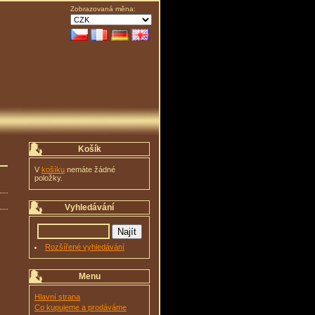
Zobrazovaná měna:
Košík
V
košíku
nemáte žádné
položky.
Vyhledávání
Rozšířené vyhledávání
Menu
Hlavní strana
Co kupujeme a prodáváme