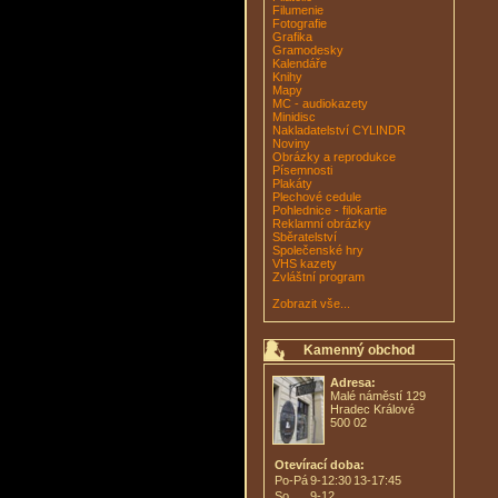
Filumenie
Fotografie
Grafika
Gramodesky
Kalendáře
Knihy
Mapy
MC - audiokazety
Minidisc
Nakladatelství CYLINDR
Noviny
Obrázky a reprodukce
Písemnosti
Plakáty
Plechové cedule
Pohlednice - filokartie
Reklamní obrázky
Sběratelství
Společenské hry
VHS kazety
Zvláštní program
Zobrazit vše...
Kamenný obchod
Adresa:
Malé náměstí 129
Hradec Králové
500 02
Otevírací doba:
Po-Pá
9-12:30
13-17:45
So
9-12