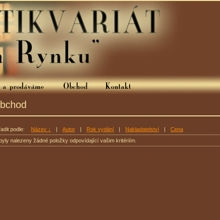
bchod
adit podle:
Název ↓
|
Autor
|
Rok vydání
|
Nakladatelství
|
Cena
yly nalezeny žádné položky odpovídající vašim kritériím.