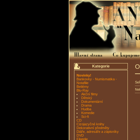
O
Kategorie
Novinky!
Bankovky - Numismatika -
Seř
Notafilie
Betlémy
Neb
Blu-Ray
Akční filmy
Dětský
Dokumentární
Drama
Hudba
Komedie
Sci-fi
CD
Cizojazyčné knihy
Dekorativní předměty
Diáře, adresáře a zápisníky
DVD
Filatelie