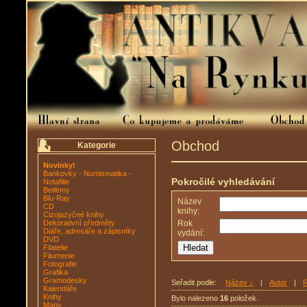
Obchod
Kategorie
Novinky!
Bankovky - Numismatika -
Pokročilé vyhledávání
Notafilie
Betlémy
Blu-Ray
Název
CD
knihy:
Cizojazyčné knihy
Dekorativní předměty
Rok
Diáře, adresáře a zápisníky
vydání:
DVD
Filatelie
Filumenie
Fotografie
Grafika
Gramodesky
Seřadit podle:
Název ↓
|
Autor
|
R
Kalendáře
Knihy
Bylo nalezeno
16
položek.
Mapy