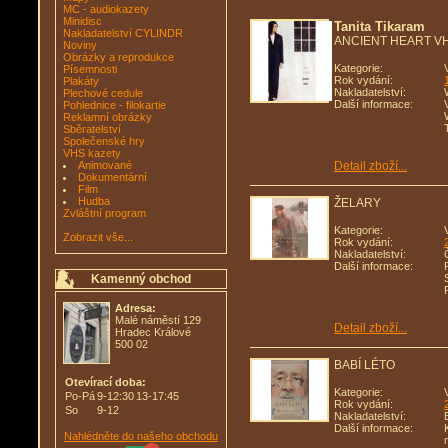
MC - audiokazety
Minidisc
Tanita Tikaram ‎
Nakladatelství CYLINDR
ANCIENT HEART V
Noviny
Obrázky a reprodukce
Kategorie:
Písemnosti
Rok vydání:
Plakáty
Nakladatelství:
Plechové cedule
Další informace:
Pohlednice - filokartie
Reklamní obrázky
Sběratelství
Společenské hry
VHS kazety
Animované
Detail zboží...
Dokumentární
Film
Hudba
ŽELARY
Zvláštní program
Kategorie:
Zobrazit vše...
Rok vydání:
Nakladatelství:
Další informace:
Kamenný obchod
Adresa:
Malé náměstí 129
Detail zboží...
Hradec Králové
500 02
BABÍ LÉTO
Otevírací doba:
Kategorie:
Po-Pá
9-12:30
13-17:45
Rok vydání:
So
9-12
Nakladatelství:
Další informace:
Nahlédněte do našeho obchodu