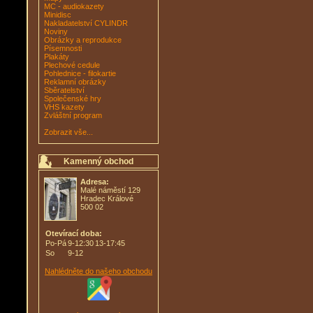
MC - audiokazety
Minidisc
Nakladatelství CYLINDR
Noviny
Obrázky a reprodukce
Písemnosti
Plakáty
Plechové cedule
Pohlednice - filokartie
Reklamní obrázky
Sběratelství
Společenské hry
VHS kazety
Zvláštní program
Zobrazit vše...
Kamenný obchod
Adresa:
Malé náměstí 129
Hradec Králové
500 02
Otevírací doba:
Po-Pá
9-12:30
13-17:45
So
9-12
Nahlédněte do našeho obchodu