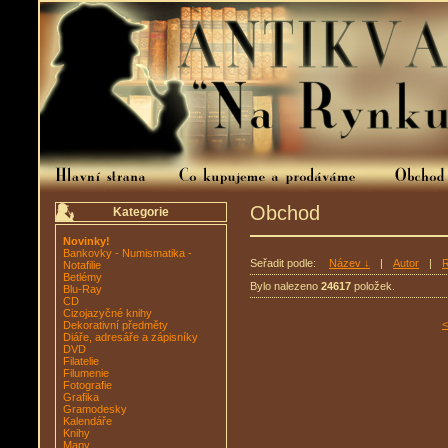
Obchod
Kategorie
Novinky!
Bankovky - Numismatika -
Seřadit podle:
Název ↓
|
Autor
|
R
Notafilie
Betlémy
Bylo nalezeno
24617
položek.
Blu-Ray
CD
Cizojazyčné knihy
<
Dekorativní předměty
Diáře, adresáře a zápisníky
DVD
Filatelie
Filumenie
Fotografie
Grafika
Gramodesky
Kalendáře
Knihy
Mapy