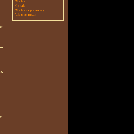
Obchod
Kontakt
Obchodní podmínky
Jak nakupovat
ěr
á.
ěr