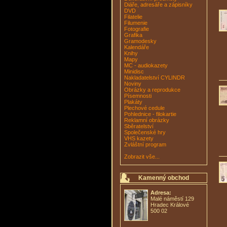
Diáře, adresáře a zápisníky
DVD
Filatelie
Filumenie
Fotografie
Grafika
Gramodesky
Kalendáře
Knihy
Mapy
MC - audiokazety
Minidisc
Nakladatelství CYLINDR
Noviny
Obrázky a reprodukce
Písemnosti
Plakáty
Plechové cedule
Pohlednice - filokartie
Reklamní obrázky
Sběratelství
Společenské hry
VHS kazety
Zvláštní program
Zobrazit vše...
Kamenný obchod
Adresa:
Malé náměstí 129
Hradec Králové
500 02