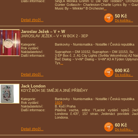
Další informace:
Singl.A Monika Grimm U. Die Vier Teddies*, Orchest
Günter Gollasch– Charleston-Charlie Lyrics By – Gaz
Music By – Winkler* B Orchester
...
50 Kč
Detail zboží...
Do košíku...
Jaroslav Ježek – V + W
JAROSLAV JEŽEK – V + W BOX 2 - 3EP
Kategorie:
Bankovky - Numismatika - Notafilie / Česká republika
Rok vydání:
Nakladatelství:
Supraphon – DM 10152, Supraphon – DM 10153, Su
Další informace:
3 EP Box č. 2. A1 City Lights (Světla Vekoměsta) A2 Na
Řeč Dialog – V+W* Dialog – V+W* A3 A Týden Uplynul 
Tys
...
600 Kč
Detail zboží...
Do košíku...
Jack London
KDYŽ BŮH SE SMĚJE A JINÉ PŘÍBĚHY
Kategorie:
Bankovky - Numismatika - Notafilie / Česká republika
Rok vydání:
1924
Nakladatelství:
B. Kočí Praha
Další informace:
Plátěná vazba, edice \"Laciné vydání spisů Jac
Londona č.43\", 157 stran. Jedenáct povídek Jac
Londona.
60 Kč
Detail zboží...
Do košíku...