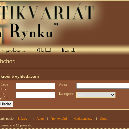
bchod
kročilé vyhledávání
ázev
Autor:
nihy:
Rok
Kategorie:
ydání:
adit podle:
Název ↓
|
Autor
|
Rok vydání
|
Nakladatelství
|
Cena
lo nalezeno
13
položek.