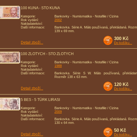
100 KUNA - STO KUNA
Kategorie:
Bankovky - Numismatika - Notafilie / Cizina
Rok vydání:
2002
Nakladatelství:
Další informace:
Bankovka. Série A. Málo používaná, překládaná. Rozm
139 x 69 mm.
300 Kč
Detail zboží...
Do košíku...
100 ZLOTYCH - STO ZLOTYCH
Kategorie:
Bankovky - Numismatika - Notafilie / Cizina
Rok vydání:
1988
Nakladatelství:
Další informace:
Bankovka. Série S W. Málo používaná, překládan
Rozměr 138 x 63 mm.
120 Kč
Detail zboží...
Do košíku...
5 BES - 5 TÜRK LIRASI
Kategorie:
Bankovky - Numismatika - Notafilie / Cizina
Rok vydání:
2009
Nakladatelství:
Další informace:
Bankovka. Série A. Málo používaná, překládaná. Rozm
130 x 64 mm.
50 Kč
Detail zboží...
Do košíku...