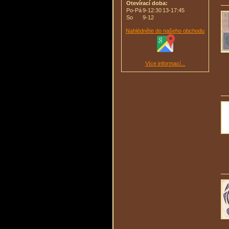
Otevírací doba:
Po-Pá
9-12:30
13-17:45
So
9-12
Nahlédněte do našeho obchodu
Více informací...