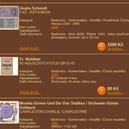
Jindra Schmidt
5 KČ - PÄŤ KORÚN
Kategorie:
Bankovky - Numismatika - Notafilie / Protektorát Čechy
Morava 1939 - 1945
Rok vydání:
1940
Nakladatelství:
Další informace:
Bankovka. Série A038. Přetisk 1940. Velmi používan
překládaná. Rozměr 130 x 63 mm.
1000 Kč
Detail zboží...
Do košíku...
Fr. Wohlfart
60 HOUSLOVÝCH ETUD OPUS 45
Kategorie:
Bankovky - Numismatika - Notafilie / Česká republika
Rok vydání:
1925
Nakladatelství:
M. Urbánek Praha
Další informace:
Brožovaná, 53 stran, dobrý stav.
80 Kč
Detail zboží...
Do košíku...
Monika Grimm Und Die Vier Teddies / Orchester Günter
Gollasch
CHARLESTON-CHARLIE / CHARLESTINE
Kategorie:
Bankovky - Numismatika - Notafilie / Česká republika
Rok vydání:
1961
Nakladatelství:
AMIGA – 4 50 248