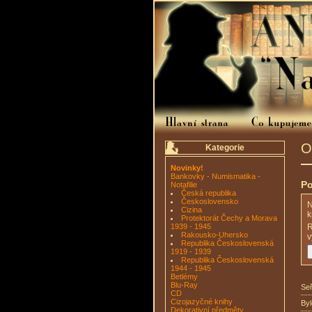
O
Kategorie
Novinky!
Bankovky - Numismatika -
Po
Notafilie
Česká republika
Československo
N
Cizina
k
Protektorát Čechy a Morava
1939 - 1945
Rakousko-Uhersko
v
Republika Československá
1919 - 1939
Republika Československá
1944 - 1945
Betlémy
Blu-Ray
Seř
CD
Cizojazyčné knihy
By
Dekorativní předměty