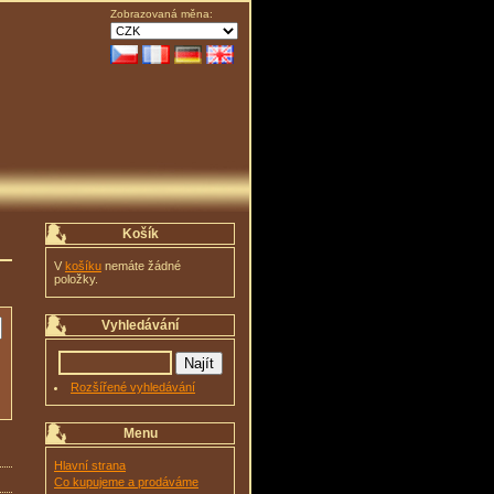
Zobrazovaná měna:
Košík
V
košíku
nemáte žádné
položky.
Vyhledávání
Rozšířené vyhledávání
Menu
Hlavní strana
Co kupujeme a prodáváme