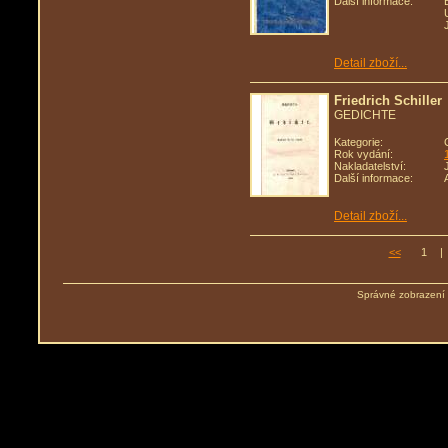
Další informace:
Detail zboží...
Friedrich Schiller
GEDICHTE
Kategorie:
Rok vydání:
Nakladatelství:
Další informace:
Detail zboží...
<<
1
|
Správné zobrazení 