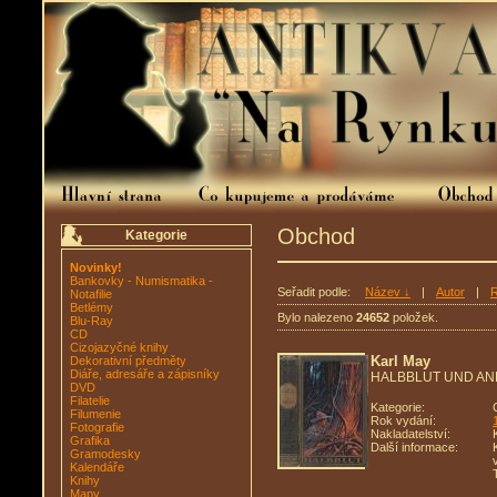
Obchod
Kategorie
Novinky!
Bankovky - Numismatika -
Seřadit podle:
Název ↓
|
Autor
|
R
Notafilie
Betlémy
Bylo nalezeno
24652
položek.
Blu-Ray
CD
Cizojazyčné knihy
Karl May
Dekorativní předměty
Diáře, adresáře a zápisníky
HALBBLUT UND A
DVD
Filatelie
Kategorie:
Filumenie
Rok vydání:
Fotografie
Nakladatelství:
Grafika
Další informace:
Gramodesky
Kalendáře
Knihy
Mapy