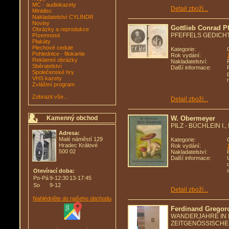
MC - audiokazety
Detail zboží...
Minidisc
Nakladatelství CYLINDR
Noviny
Gottlieb Conrad Pf
Obrázky a reprodukce
PFEFFELS GEDICH
Písemnosti
Plakáty
Plechové cedule
Kategorie:
Pohlednice - filokartie
Rok vydání:
Reklamní obrázky
Nakladatelství:
Sběratelství
Další informace:
Společenské hry
VHS kazety
Zvláštní program
Zobrazit vše...
Detail zboží...
Kamenný obchod
W. Obermeyer
PILZ - BÜCHLEIN I., I
Adresa:
Malé náměstí 129
Kategorie:
Hradec Králové
Rok vydání:
500 02
Nakladatelství:
Další informace:
Otevírací doba:
Po-Pá
9-12:30
13-17:45
So
9-12
Detail zboží...
Nahlédněte do našeho obchodu
Ferdinand Gregor
WANDERJAHRE IN I
ZEITGENÖSSISCHE