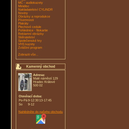
MC - audiokazety
Minidisc
Nakladatelství CYLINDR
Noviny
Obrázky a reprodukce
Písemnosti
Plakáty
Plechové cedule
Pohlednice - filokartie
Reklamní obrázky
Sběratelství
Společenské hry
VHS kazety
Zvláštní program
Zobrazit vše...
Kamenný obchod
Adresa:
Malé náměstí 129
Hradec Králové
500 02
Otevírací doba:
Po-Pá
9-12:30
13-17:45
So
9-12
Nahlédněte do našeho obchodu