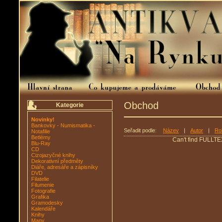
Obchod
Kategorie
Novinky!
Bankovky - Numismatika -
Seřadit podle:
Název
|
Autor
|
Ro
Notafilie
Betlémy
Can't find FULLTE
Blu-Ray
CD
Cizojazyčné knihy
Dekorativní předměty
Diáře, adresáře a zápisníky
DVD
Filatelie
Filumenie
Fotografie
Grafika
Gramodesky
Kalendáře
Knihy
Mapy