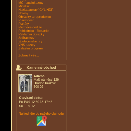
MC - audiokazety
Minidisc
Nakladatelství CYLINDR
Noviny
Obrázky a reprodukce
Písemnosti
Plakáty
Plechové cedule
Pohlednice - filokartie
Reklamní obrázky
Sběratelství
Společenské hry
VHS kazety
Zvláštní program
Zobrazit vše...
Kamenný obchod
Adresa:
Malé náměstí 129
Hradec Králové
500 02
Otevírací doba:
Po-Pá
9-12:30
13-17:45
So
9-12
Nahlédněte do našeho obchodu