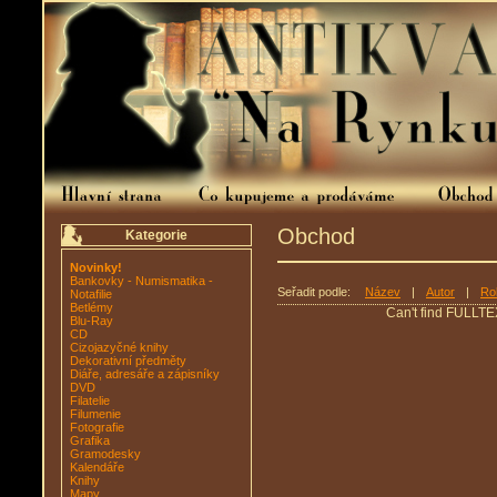
Obchod
Kategorie
Novinky!
Bankovky - Numismatika -
Seřadit podle:
Název
|
Autor
|
Ro
Notafilie
Betlémy
Can't find FULLTE
Blu-Ray
CD
Cizojazyčné knihy
Dekorativní předměty
Diáře, adresáře a zápisníky
DVD
Filatelie
Filumenie
Fotografie
Grafika
Gramodesky
Kalendáře
Knihy
Mapy