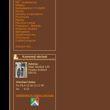
MC - audiokazety
Minidisc
Nakladatelství CYLINDR
Noviny
Obrázky a reprodukce
Písemnosti
Plakáty
Plechové cedule
Pohlednice - filokartie
Reklamní obrázky
Sběratelství
Společenské hry
VHS kazety
Zvláštní program
Zobrazit vše...
Kamenný obchod
Adresa:
Malé náměstí 129
Hradec Králové
500 02
Otevírací doba:
Po-Pá
9-12:30
13-17:45
So
9-12
Nahlédněte do našeho obchodu