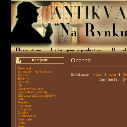
Obchod
Kategorie
Novinky!
Bankovky - Numismatika -
Seřadit podle:
Název
|
Autor
|
Ro
Notafilie
Betlémy
Can't find FULLTE
Blu-Ray
CD
Cizojazyčné knihy
Dekorativní předměty
Diáře, adresáře a zápisníky
DVD
Filatelie
Filumenie
Fotografie
Grafika
Gramodesky
Kalendáře
Knihy
Mapy