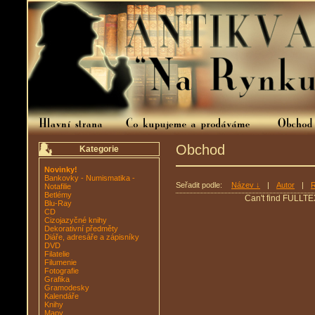
Obchod
Kategorie
Novinky!
Bankovky - Numismatika -
Seřadit podle:
Název ↓
|
Autor
|
R
Notafilie
Betlémy
Can't find FULLTE
Blu-Ray
CD
Cizojazyčné knihy
Dekorativní předměty
Diáře, adresáře a zápisníky
DVD
Filatelie
Filumenie
Fotografie
Grafika
Gramodesky
Kalendáře
Knihy
Mapy