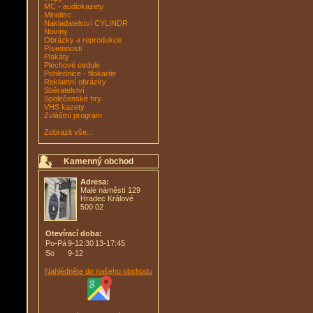
MC - audiokazety
Minidisc
Nakladatelství CYLINDR
Noviny
Obrázky a reprodukce
Písemnosti
Plakáty
Plechové cedule
Pohlednice - filokartie
Reklamní obrázky
Sběratelství
Společenské hry
VHS kazety
Zvláštní program
Zobrazit vše...
Kamenný obchod
Adresa:
Malé náměstí 129
Hradec Králové
500 02
Otevírací doba:
Po-Pá
9-12:30
13-17:45
So
9-12
Nahlédněte do našeho obchodu