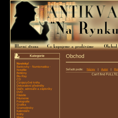
Obchod
Kategorie
Novinky!
Bankovky - Numismatika -
Seřadit podle:
Název
|
Autor
|
Ro
Notafilie
Betlémy
Can't find FULLTE
Blu-Ray
CD
Cizojazyčné knihy
Dekorativní předměty
Diáře, adresáře a zápisníky
DVD
Filatelie
Filumenie
Fotografie
Grafika
Gramodesky
Kalendáře
Knihy
Mapy