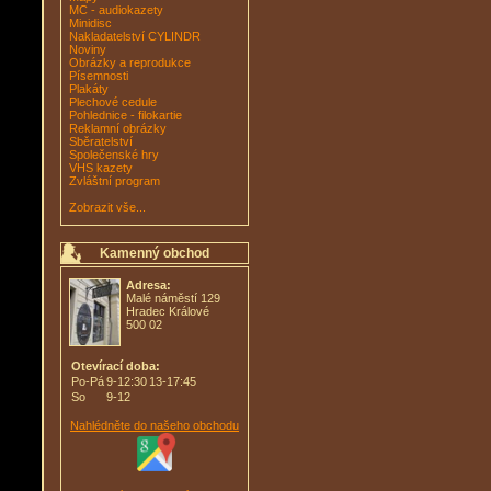
MC - audiokazety
Minidisc
Nakladatelství CYLINDR
Noviny
Obrázky a reprodukce
Písemnosti
Plakáty
Plechové cedule
Pohlednice - filokartie
Reklamní obrázky
Sběratelství
Společenské hry
VHS kazety
Zvláštní program
Zobrazit vše...
Kamenný obchod
Adresa:
Malé náměstí 129
Hradec Králové
500 02
Otevírací doba:
Po-Pá
9-12:30
13-17:45
So
9-12
Nahlédněte do našeho obchodu