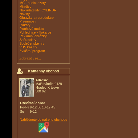
MC - audiokazety
Minidisc
Nakladatelství CYLINDR
Noviny
Obrázky a reprodukce
Písemnosti
Plakáty
Plechové cedule
Pohlednice - filokartie
Reklamní obrázky
Sběratelství
Společenské hry
VHS kazety
Zvláštní program
Zobrazit vše...
Kamenný obchod
Adresa:
Malé náměstí 129
Hradec Králové
500 02
Otevírací doba:
Po-Pá
9-12:30
13-17:45
So
9-12
Nahlédněte do našeho obchodu