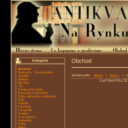
Obchod
Kategorie
Novinky!
Bankovky - Numismatika -
Seřadit podle:
Název
|
Autor ↑
|
R
Notafilie
Betlémy
Can't find FULLTE
Blu-Ray
CD
Cizojazyčné knihy
Dekorativní předměty
Diáře, adresáře a zápisníky
DVD
Filatelie
Filumenie
Fotografie
Grafika
Gramodesky
Kalendáře
Knihy
Mapy