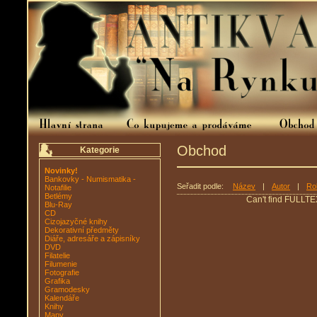
Obchod
Kategorie
Novinky!
Bankovky - Numismatika -
Seřadit podle:
Název
|
Autor
|
Ro
Notafilie
Betlémy
Can't find FULLTE
Blu-Ray
CD
Cizojazyčné knihy
Dekorativní předměty
Diáře, adresáře a zápisníky
DVD
Filatelie
Filumenie
Fotografie
Grafika
Gramodesky
Kalendáře
Knihy
Mapy