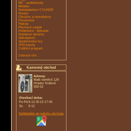
MC - audiokazety
Minidisc
Nakladatelství CYLINDR
Noviny
Obrázky a reprodukce
Písemnosti
Plakáty
Plechové cedule
Pohlednice - filokartie
Reklamní obrázky
Sběratelství
Společenské hry
VHS kazety
Zvláštní program
Zobrazit vše...
Kamenný obchod
Adresa:
Malé náměstí 129
Hradec Králové
500 02
Otevírací doba:
Po-Pá
9-12:30
13-17:45
So
9-12
Nahlédněte do našeho obchodu