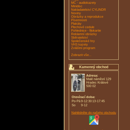
MC - audiokazety
Minidisc
Nakladatelství CYLINDR
Noviny
Obrázky a reprodukce
Písemnosti
Plakáty
Plechové cedule
Pohlednice - filokartie
Reklamní obrázky
Sběratelství
Společenské hry
VHS kazety
Zvláštní program
Zobrazit vše...
Kamenný obchod
Adresa:
Malé náměstí 129
Hradec Králové
500 02
Otevírací doba:
Po-Pá
9-12:30
13-17:45
So
9-12
Nahlédněte do našeho obchodu