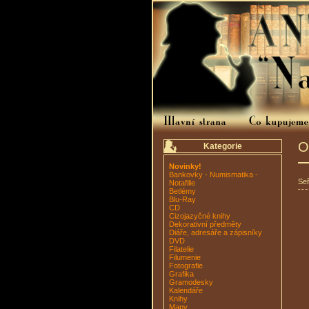
O
Kategorie
Novinky!
Bankovky - Numismatika -
Seř
Notafilie
Betlémy
Blu-Ray
CD
Cizojazyčné knihy
Dekorativní předměty
Diáře, adresáře a zápisníky
DVD
Filatelie
Filumenie
Fotografie
Grafika
Gramodesky
Kalendáře
Knihy
Mapy