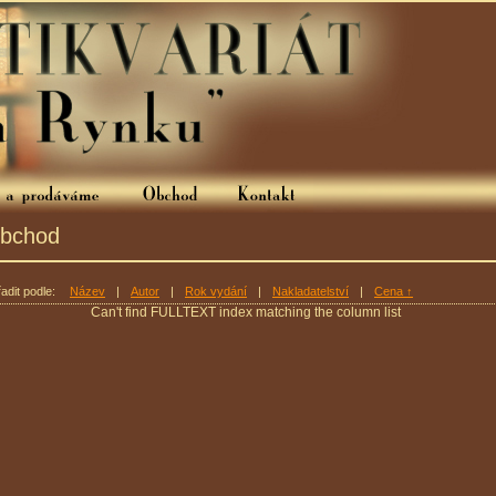
bchod
adit podle:
Název
|
Autor
|
Rok vydání
|
Nakladatelství
|
Cena ↑
Can't find FULLTEXT index matching the column list