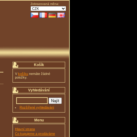
Zobrazovaná měna:
Košík
V
košíku
nemáte žádné
položky.
Vyhledávání
Rozšířené vyhledávání
Menu
Hlavní strana
Co kupujeme a prodáváme