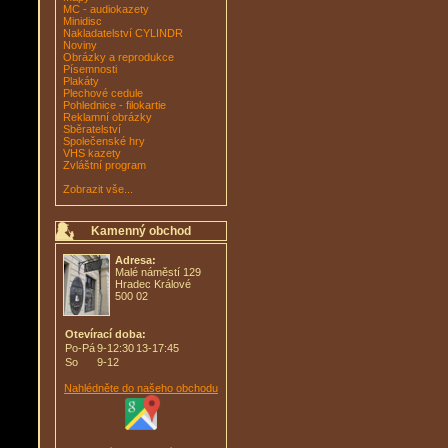
MC - audiokazety
Minidisc
Nakladatelství CYLINDR
Noviny
Obrázky a reprodukce
Písemnosti
Plakáty
Plechové cedule
Pohlednice - filokartie
Reklamní obrázky
Sběratelství
Společenské hry
VHS kazety
Zvláštní program
Zobrazit vše...
Kamenný obchod
Adresa:
Malé náměstí 129
Hradec Králové
500 02
Otevírací doba:
Po-Pá
9-12:30
13-17:45
So
9-12
Nahlédněte do našeho obchodu