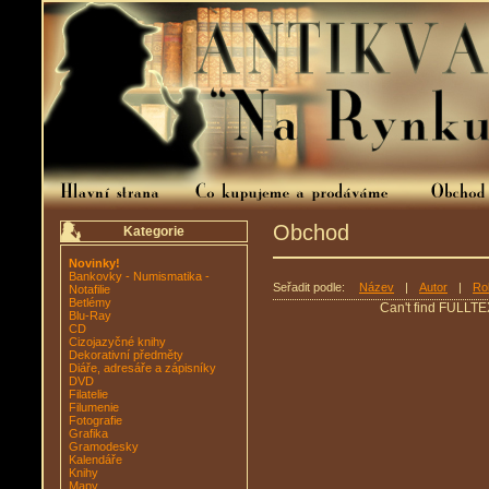
Obchod
Kategorie
Novinky!
Bankovky - Numismatika -
Seřadit podle:
Název
|
Autor
|
Ro
Notafilie
Betlémy
Can't find FULLTE
Blu-Ray
CD
Cizojazyčné knihy
Dekorativní předměty
Diáře, adresáře a zápisníky
DVD
Filatelie
Filumenie
Fotografie
Grafika
Gramodesky
Kalendáře
Knihy
Mapy