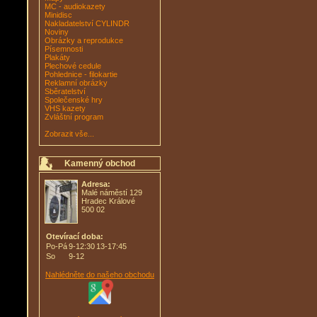
MC - audiokazety
Minidisc
Nakladatelství CYLINDR
Noviny
Obrázky a reprodukce
Písemnosti
Plakáty
Plechové cedule
Pohlednice - filokartie
Reklamní obrázky
Sběratelství
Společenské hry
VHS kazety
Zvláštní program
Zobrazit vše...
Kamenný obchod
Adresa:
Malé náměstí 129
Hradec Králové
500 02
Otevírací doba:
Po-Pá
9-12:30
13-17:45
So
9-12
Nahlédněte do našeho obchodu