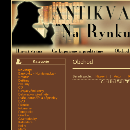
Obchod
Kategorie
Novinky!
Bankovky - Numismatika -
Seřadit podle:
Název ↓
|
Autor
|
R
Notafilie
Betlémy
Can't find FULLTE
Blu-Ray
CD
Cizojazyčné knihy
Dekorativní předměty
Diáře, adresáře a zápisníky
DVD
Filatelie
Filumenie
Fotografie
Grafika
Gramodesky
Kalendáře
Knihy
Mapy