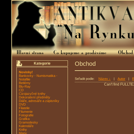
Obchod
Kategorie
Novinky!
Bankovky - Numismatika -
Seřadit podle:
Název ↓
|
Autor
|
R
Notafilie
Betlémy
Can't find FULLTE
Blu-Ray
CD
Cizojazyčné knihy
Dekorativní předměty
Diáře, adresáře a zápisníky
DVD
Filatelie
Filumenie
Fotografie
Grafika
Gramodesky
Kalendáře
Knihy
Mapy