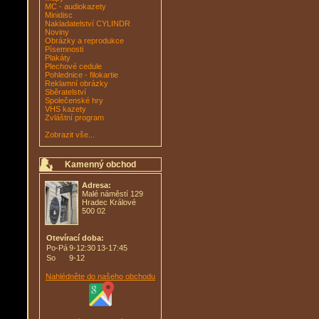
MC - audiokazety
Minidisc
Nakladatelství CYLINDR
Noviny
Obrázky a reprodukce
Písemnosti
Plakáty
Plechové cedule
Pohlednice - filokartie
Reklamní obrázky
Sběratelství
Společenské hry
VHS kazety
Zvláštní program
Zobrazit vše...
Kamenný obchod
Adresa:
Malé náměstí 129
Hradec Králové
500 02
Otevírací doba:
Po-Pá
9-12:30
13-17:45
So
9-12
Nahlédněte do našeho obchodu