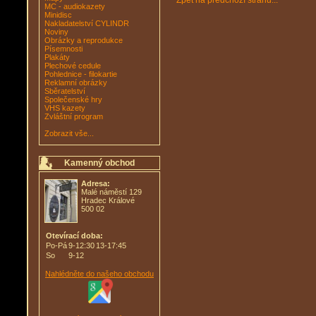
Zpět na předchozí stranu...
MC - audiokazety
Minidisc
Nakladatelství CYLINDR
Noviny
Obrázky a reprodukce
Písemnosti
Plakáty
Plechové cedule
Pohlednice - filokartie
Reklamní obrázky
Sběratelství
Společenské hry
VHS kazety
Zvláštní program
Zobrazit vše...
Kamenný obchod
Adresa:
Malé náměstí 129
Hradec Králové
500 02
Otevírací doba:
Po-Pá
9-12:30
13-17:45
So
9-12
Nahlédněte do našeho obchodu