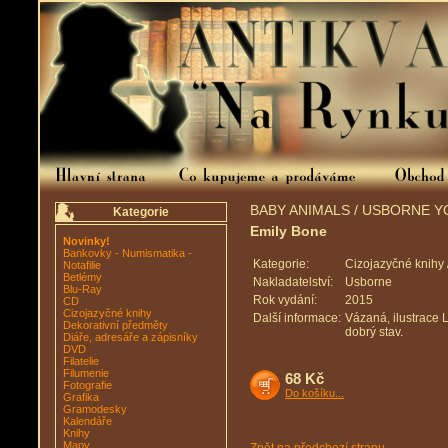
BABY ANIMALS / USBORNE Y
Kategorie
Emily Bone
Novinky!
Bankovky - Numismatika -
Kategorie:
Cizojazyčné knihy 
Notafilie
Betlémy
Nakladatelství:
Usborne
Blu-Ray
Rok vydání:
2015
CD
Cizojazyčné knihy
Další informace:
Vázaná, ilustrace 
Dekorativní předměty
dobrý stav.
Diáře, adresáře a zápisníky
DVD
Filatelie
Filumenie
68 Kč
Fotografie
Do košíku...
Grafika
Gramodesky
Kalendáře
Knihy
Mapy