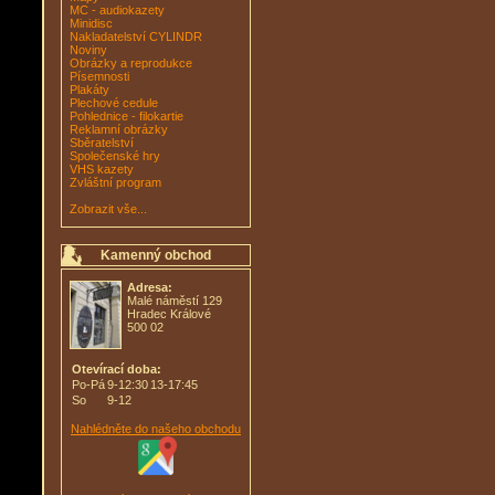
MC - audiokazety
Minidisc
Nakladatelství CYLINDR
Noviny
Obrázky a reprodukce
Písemnosti
Plakáty
Plechové cedule
Pohlednice - filokartie
Reklamní obrázky
Sběratelství
Společenské hry
VHS kazety
Zvláštní program
Zobrazit vše...
Kamenný obchod
Adresa:
Malé náměstí 129
Hradec Králové
500 02
Otevírací doba:
Po-Pá
9-12:30
13-17:45
So
9-12
Nahlédněte do našeho obchodu