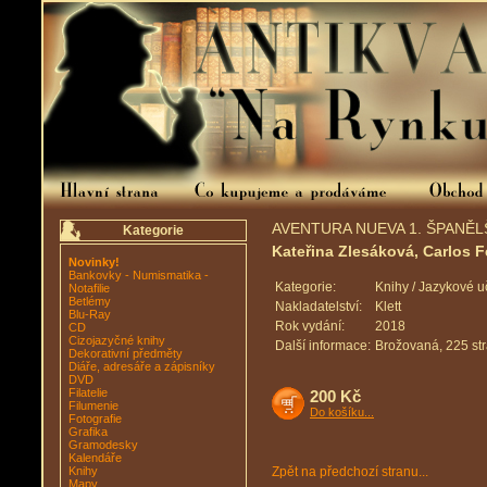
AVENTURA NUEVA 1. ŠPANĚL
Kategorie
Kateřina Zlesáková, Carlos F
Novinky!
Bankovky - Numismatika -
Kategorie:
Knihy / Jazykové 
Notafilie
Betlémy
Nakladatelství:
Klett
Blu-Ray
Rok vydání:
2018
CD
Cizojazyčné knihy
Další informace:
Brožovaná, 225 str
Dekorativní předměty
Diáře, adresáře a zápisníky
DVD
Filatelie
200 Kč
Filumenie
Do košíku...
Fotografie
Grafika
Gramodesky
Kalendáře
Knihy
Zpět na předchozí stranu...
Mapy