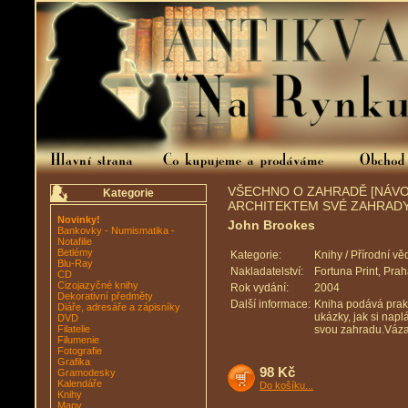
VŠECHNO O ZAHRADĚ [NÁVOD
Kategorie
ARCHITEKTEM SVÉ ZAHRADY
Novinky!
John Brookes
Bankovky - Numismatika -
Notafilie
Betlémy
Kategorie:
Knihy / Přírodní vě
Blu-Ray
Nakladatelství:
Fortuna Print, Pra
CD
Cizojazyčné knihy
Rok vydání:
2004
Dekorativní předměty
Další informace:
Kniha podává prakt
Diáře, adresáře a zápisníky
ukázky, jak si napl
DVD
Filatelie
svou zahradu.Vázan
Filumenie
Fotografie
Grafika
98 Kč
Gramodesky
Kalendáře
Do košíku...
Knihy
Mapy