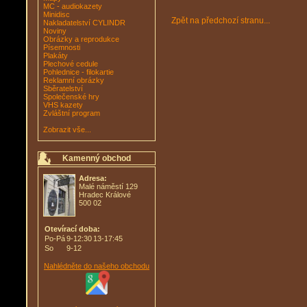
MC - audiokazety
Minidisc
Zpět na předchozí stranu...
Nakladatelství CYLINDR
Noviny
Obrázky a reprodukce
Písemnosti
Plakáty
Plechové cedule
Pohlednice - filokartie
Reklamní obrázky
Sběratelství
Společenské hry
VHS kazety
Zvláštní program
Zobrazit vše...
Kamenný obchod
Adresa:
Malé náměstí 129
Hradec Králové
500 02
Otevírací doba:
Po-Pá
9-12:30
13-17:45
So
9-12
Nahlédněte do našeho obchodu