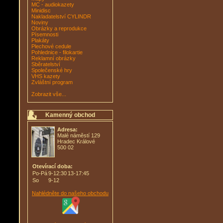
MC - audiokazety
Minidisc
Nakladatelství CYLINDR
Noviny
Obrázky a reprodukce
Písemnosti
Plakáty
Plechové cedule
Pohlednice - filokartie
Reklamní obrázky
Sběratelství
Společenské hry
VHS kazety
Zvláštní program
Zobrazit vše...
Kamenný obchod
Adresa:
Malé náměstí 129
Hradec Králové
500 02
Otevírací doba:
Po-Pá
9-12:30
13-17:45
So
9-12
Nahlédněte do našeho obchodu