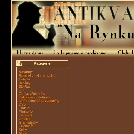
Kategorie
Novinky!
Bankovky - Numismatika -
Notafilie
Betlémy
Blu-Ray
CD
Cizojazyčné knihy
Dekorativní předměty
Diáře, adresáře a zápisníky
DVD
Filatelie
Filumenie
Fotografie
Grafika
Gramodesky
Kalendáře
Knihy
Mapy