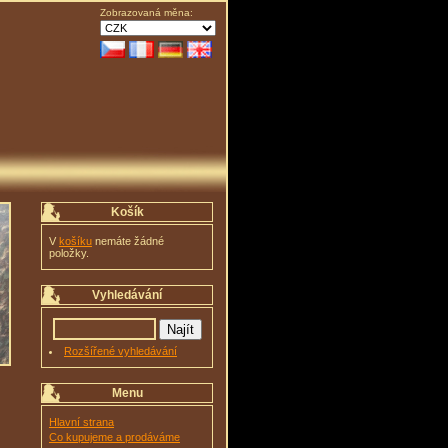
Zobrazovaná měna:
Košík
V
košíku
nemáte žádné
položky.
Vyhledávání
Rozšířené vyhledávání
Menu
Hlavní strana
Co kupujeme a prodáváme