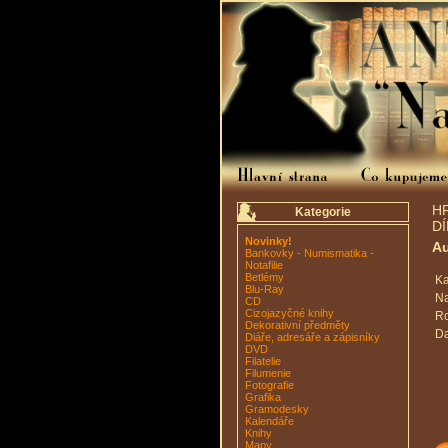
H
Kategorie
DÍ
Novinky!
Au
Bankovky - Numismatika -
Notafilie
Betlémy
Ka
Blu-Ray
Na
CD
Cizojazyčné knihy
Ro
Dekorativní předměty
Da
Diáře, adresáře a zápisníky
DVD
Filatelie
Filumenie
Fotografie
Grafika
Gramodesky
Kalendáře
Knihy
Mapy