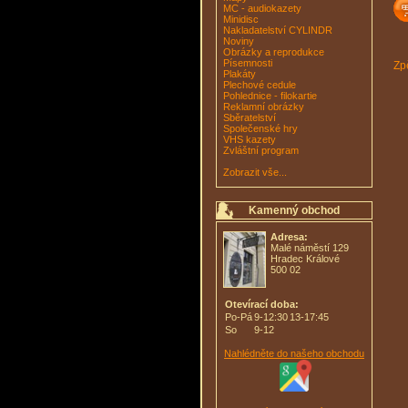
MC - audiokazety
Minidisc
Nakladatelství CYLINDR
Noviny
Obrázky a reprodukce
Písemnosti
Zpě
Plakáty
Plechové cedule
Pohlednice - filokartie
Reklamní obrázky
Sběratelství
Společenské hry
VHS kazety
Zvláštní program
Zobrazit vše...
Kamenný obchod
Adresa:
Malé náměstí 129
Hradec Králové
500 02
Otevírací doba:
Po-Pá
9-12:30
13-17:45
So
9-12
Nahlédněte do našeho obchodu