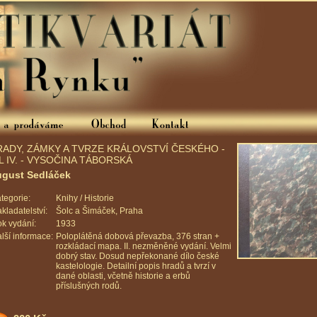
RADY, ZÁMKY A TVRZE KRÁLOVSTVÍ ČESKÉHO -
L IV. - VYSOČINA TÁBORSKÁ
gust Sedláček
tegorie:
Knihy / Historie
kladatelství:
Šolc a Šimáček, Praha
k vydání:
1933
lší informace:
Poloplátěná dobová převazba, 376 stran +
rozkládací mapa. II. nezměněné vydání. Velmi
dobrý stav. Dosud nepřekonané dílo české
kastelologie. Detailní popis hradů a tvrzí v
dané oblasti, včetně historie a erbů
příslušných rodů.