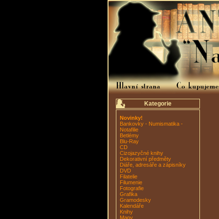
Kategorie
Novinky!
Bankovky - Numismatika -
Notafilie
Betlémy
Blu-Ray
CD
Cizojazyčné knihy
Dekorativní předměty
Diáře, adresáře a zápisníky
DVD
Filatelie
Filumenie
Fotografie
Grafika
Gramodesky
Kalendáře
Knihy
Mapy