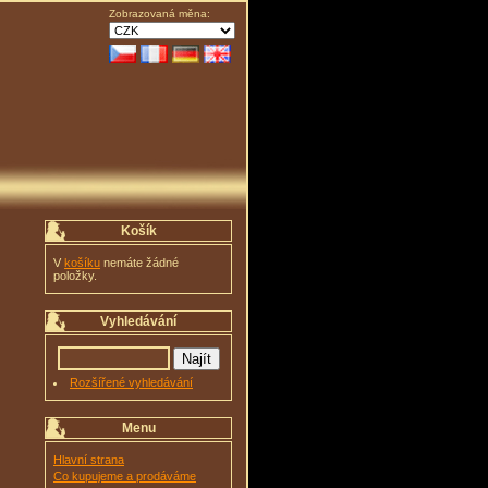
Zobrazovaná měna:
Košík
V
košíku
nemáte žádné
položky.
Vyhledávání
Rozšířené vyhledávání
Menu
Hlavní strana
Co kupujeme a prodáváme