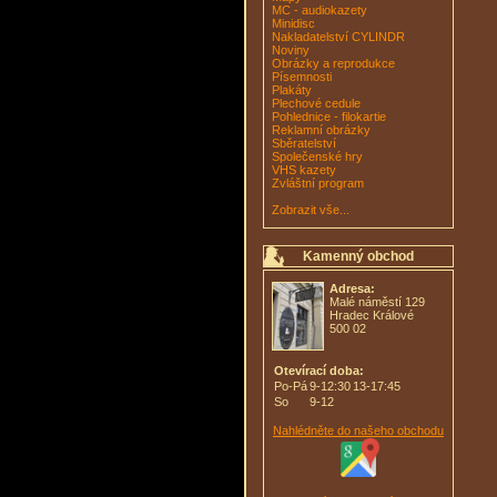
MC - audiokazety
Minidisc
Nakladatelství CYLINDR
Noviny
Obrázky a reprodukce
Písemnosti
Plakáty
Plechové cedule
Pohlednice - filokartie
Reklamní obrázky
Sběratelství
Společenské hry
VHS kazety
Zvláštní program
Zobrazit vše...
Kamenný obchod
Adresa:
Malé náměstí 129
Hradec Králové
500 02
Otevírací doba:
Po-Pá
9-12:30
13-17:45
So
9-12
Nahlédněte do našeho obchodu