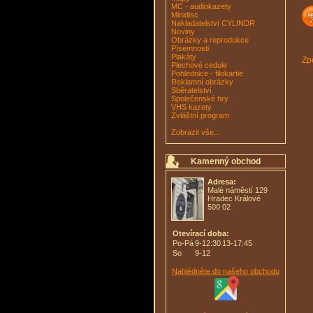
MC - audiokazety
Minidisc
Nakladatelství CYLINDR
Noviny
Obrázky a reprodukce
Písemnosti
Plakáty
Zpě
Plechové cedule
Pohlednice - filokartie
Reklamní obrázky
Sběratelství
Společenské hry
VHS kazety
Zvláštní program
Zobrazit vše...
Kamenný obchod
Adresa:
Malé náměstí 129
Hradec Králové
500 02
Otevírací doba:
Po-Pá
9-12:30
13-17:45
So
9-12
Nahlédněte do našeho obchodu