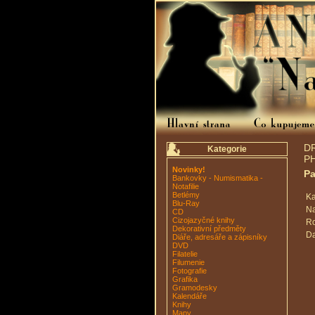
D
Kategorie
P
Novinky!
Pa
Bankovky - Numismatika -
Notafilie
Betlémy
Ka
Blu-Ray
Na
CD
Cizojazyčné knihy
Ro
Dekorativní předměty
Da
Diáře, adresáře a zápisníky
DVD
Filatelie
Filumenie
Fotografie
Grafika
Gramodesky
Kalendáře
Knihy
Mapy