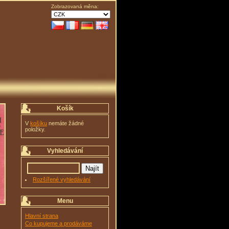
Zobrazovaná měna:
Košík
V
košíku
nemáte žádné
položky.
Vyhledávání
Rozšířené vyhledávání
Menu
Hlavní strana
Co kupujeme a prodáváme