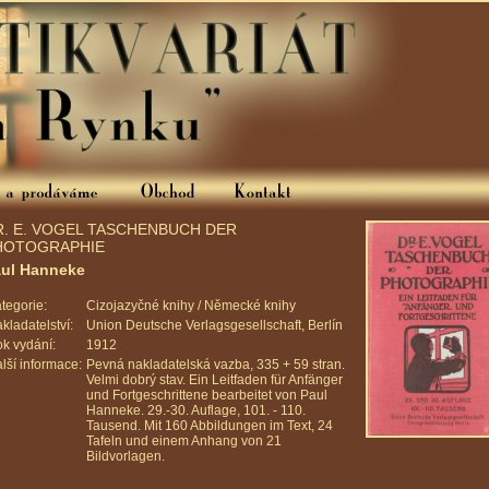
R. E. VOGEL TASCHENBUCH DER
HOTOGRAPHIE
ul Hanneke
tegorie:
Cizojazyčné knihy / Německé knihy
kladatelství:
Union Deutsche Verlagsgesellschaft, Berlín
k vydání:
1912
lší informace:
Pevná nakladatelská vazba, 335 + 59 stran.
Velmi dobrý stav. Ein Leitfaden für Anfänger
und Fortgeschrittene bearbeitet von Paul
Hanneke. 29.-30. Auflage, 101. - 110.
Tausend. Mit 160 Abbildungen im Text, 24
Tafeln und einem Anhang von 21
Bildvorlagen.