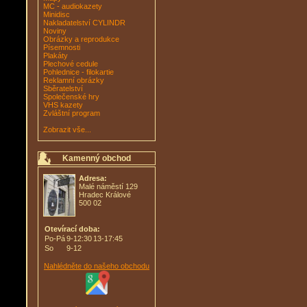
MC - audiokazety
Minidisc
Nakladatelství CYLINDR
Noviny
Obrázky a reprodukce
Písemnosti
Plakáty
Plechové cedule
Pohlednice - filokartie
Reklamní obrázky
Sběratelství
Společenské hry
VHS kazety
Zvláštní program
Zobrazit vše...
Kamenný obchod
Adresa:
Malé náměstí 129
Hradec Králové
500 02
Otevírací doba:
Po-Pá
9-12:30
13-17:45
So
9-12
Nahlédněte do našeho obchodu