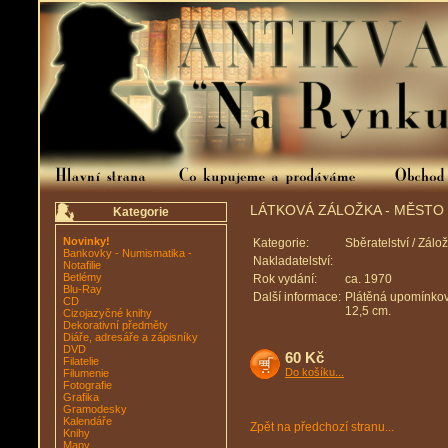
LÁTKOVÁ ZÁLOŽKA - MĚSTO
Kategorie
Novinky!
Kategorie:
Sběratelství / Zálo
Bankovky - Numismatika -
Nakladatelství:
Notafilie
Betlémy
Rok vydání:
ca. 1970
Blu-Ray
Další informace:
Plátěná upomínkov
CD
12,5 cm.
Cizojazyčné knihy
Dekorativní předměty
Diáře, adresáře a zápisníky
DVD
60 Kč
Filatelie
Do košíku...
Filumenie
Fotografie
Grafika
Gramodesky
Kalendáře
Zpět na předchozí stranu...
Knihy
Mapy